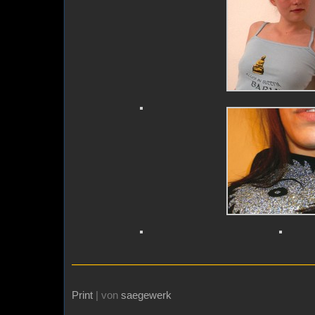
———————————————————
Print
| von
saegewerk