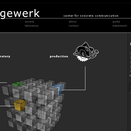
society
about
gurke
laboratory
contact
impressum
«
S