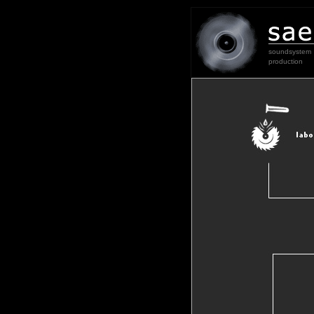
soundsystem
production