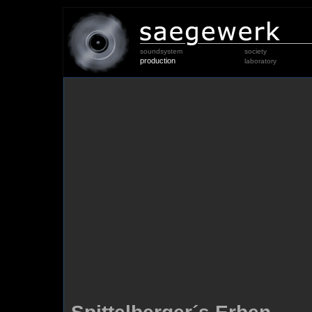
soundsystem
society
production
laboratory